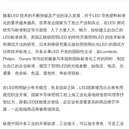
随着LED 技术的不断突破及产业的深入发展，对于LED 导热塑料标准
化的要求越来越高。世界发达国家为了抢占产业制高点，在LED 测试
研究与标准制定等方面投 入了大量人力、物力，纷纷建立起自己的
LED标准体系。美国正根据照明LED 的特性开展照明LED 的技术标准
和测试方法的研究，日本则将研究重点放在照明用白光LED 的测试方
法和技术标准上。许多从事LED 开发的国际性企业，如Lumileds、
Philips、Osram 等均在积极参与本国和国际标准化工作的同时，制定
出自己的企业标准，规范了照明LED的光电参数，如电压、电流、光
通量、色坐标、色温、显色性、寿命等指标。
在LED照明缺少有关规范，鱼龙混杂之际，LED国家规范出台将有用
规范职业开展。国家半导体照明工程上海工业化基地研发部司理李抒
智以为，跟着LED技能逐步老练，必定会有质量更高的商品锋芒毕
露，一起低端商品将被商场筛选。
纵观中国许多工业的开展轨道，工业做大，可以放水养鱼，可是工业