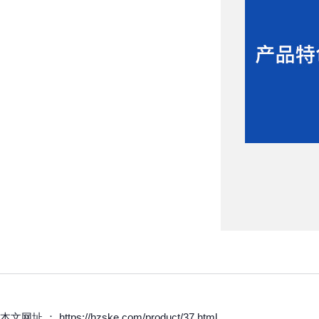
本文网址 ： https://hzske.com/product/37.html